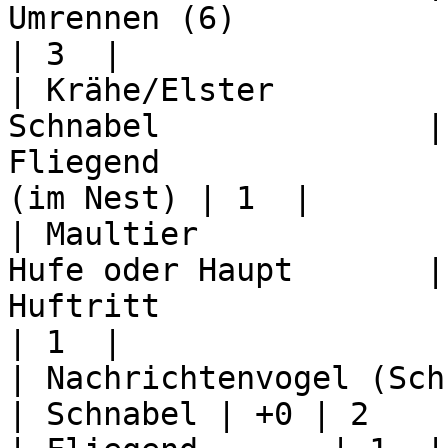
Umrennen (6)                   
| 3  |

| Krähe/Elster         
Schnabel              |
Fliegend               
(im Nest) | 1  |

| Maultier             
Hufe oder Haupt       |
Huftritt                       
| 1  |

| Nachrichtenvogel (Schnattersic
| Schnabel | +0 | 2       | 5                          