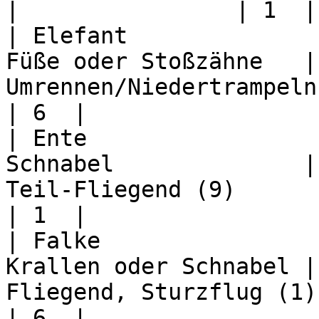
|                | 1  |

| Elefant              
Füße oder Stoßzähne   |
Umrennen/Niedertrampeln (8)    
| 6  |

| Ente                 
Schnabel              |
Teil-Fliegend (9)              
| 1  |

| Falke                
Krallen oder Schnabel |
Fliegend, Sturzflug (1), Kralle
| 6  |
