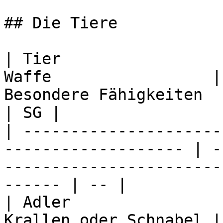
## Die Tiere

| Tier                 
Waffe                 |
Besondere Fähigkeiten      
| SG |

| ---------------------
------------------- | -
-----------------------
------ | -- |

| Adler                
Krallen oder Schnabel |