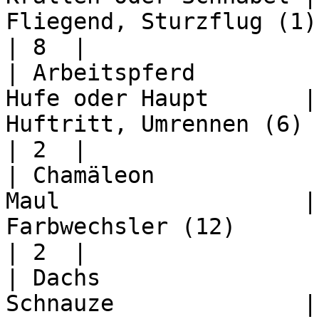
Fliegend, Sturzflug (1), Kralle
| 8  |

| Arbeitspferd         
Hufe oder Haupt       |
Huftritt, Umrennen (6)         
| 2  |

| Chamäleon            
Maul                  |
Farbwechsler (12)              
| 2  |

| Dachs                
Schnauze              | -2       | 2  | 6  