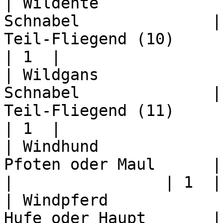
| Wildente             
Schnabel              |
Teil-Fliegend (10)             
| 1  |

| Wildgans             
Schnabel              |
Teil-Fliegend (11)             
| 1  |

| Windhund             
Pfoten oder Maul      | +1       | 2  | 5  
|                | 1  |

| Windpferd            
Hufe oder Haupt       |