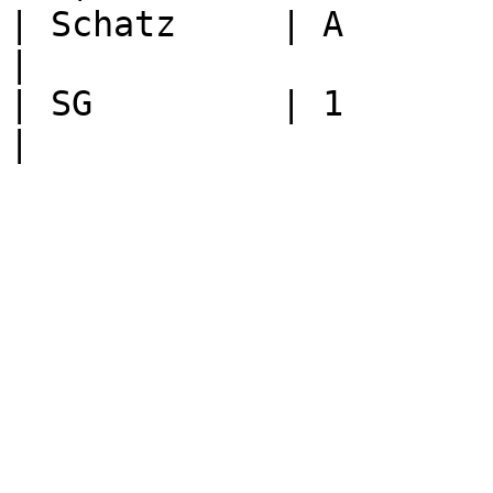
| Schatz     | A                                                                                                                                                                                                                               
|

| SG         | 1                                                                                                                                                                                                                               