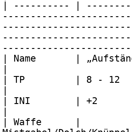
| ---------- | --------
-----------------------
-----------------------
-----------------------
-----------------------
| Name       | „Aufständler” oder „Feuerteufel”                                                                      
|

| TP         | 8 - 12                                                                                                                                                                                                                          
|

| INI        | +2                                                                                                                                                                                                                              
|

| Waffe      | 