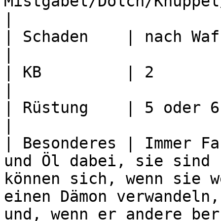
Mistgabel/Dolch/Knüppel/Schleuder/Flegel                                                                                         
|

| Schaden    | nach Waffe                                                                                                                                                                                                    
|

| KB         | 2                                                                                                                                                                                                                               
|

| Rüstung    | 5 oder 6                                                                                                                                                                                                                        
|

| Besonderes | Immer Fa
und Öl dabei, sie sind 
können sich, wenn sie w
einen Dämon verwandeln,
und, wenn er andere ber